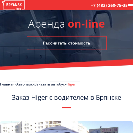
+7 (483) 260-75-35
Аренда
on-line
Рассчитать стоимость
Главная
Автопарк
Заказать автобус
Higer
Заказ Higer с водителем в Брянске
C
Политикой конфиденциальности
ознакомлен(а), даю согласие на
обработку моих Персональных данных