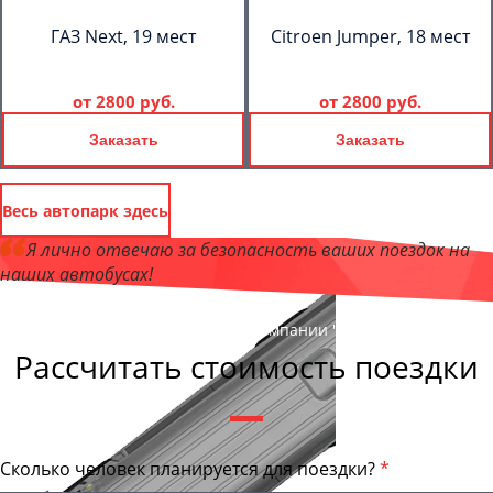
ГАЗ Next, 19 мест
Citroen Jumper, 18 мест
от
2800 руб.
от
2800 руб.
Заказать
Заказать
Весь автопарк здесь
Я лично отвечаю за безопасность ваших поездок на
наших автобусах!
Андрей Калашников
, директор компании "БрянскБас"
Рассчитать стоимость поездки
Сколько человек планируется для поездки?