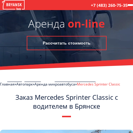
+7 (483) 260-75-35
Аренда
on-line
Рассчитать стоимость
Главная
Автопарк
Аренда микроавтобуса
Mercedes Sprinter Classic
Заказ Mercedes Sprinter Classic с
водителем в Брянске
C
Политикой конфиденциальности
ознакомлен(а), даю согласие на
обработку моих Персональных данных