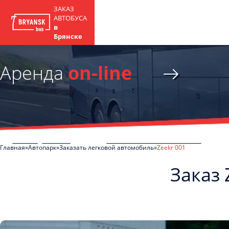
ЗАКАЗ
АВТОБУСА
в
Брянске
Аренда
on-line
Главная
Автопарк
Заказать легковой автомобиль
Zeekr 001
Заказ 