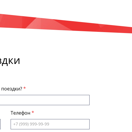
здки
я поездки?
Телефон