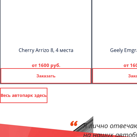
Cherry Arrizo 8, 4 места
Geely Emgr
от
1600 руб.
от
16
Заказать
Зак
Весь автопарк здесь
Я лично отвечаю
на наших автобу