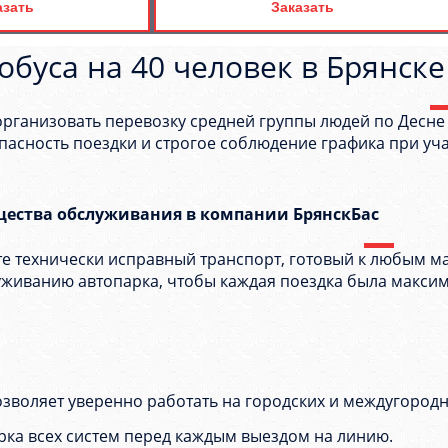
азать
Заказать
обуса на 40 человек в Брянске
организовать перевозку средней группы людей по Десне 
опасность поездки и строгое соблюдение графика при уч
ества обслуживания в компании БрянскБас
те технически исправный транспорт, готовый к любым 
уживанию автопарка, чтобы каждая поездка была макси
зволяет уверенно работать на городских и междугородни
рка всех систем перед каждым выездом на линию.