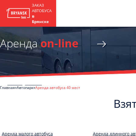
ЗАКАЗ
АВТОБУСА
в
Брянске
Аренда
on-line
Главная
Автопарк
Аренда автобуса 40 мест
Взят
Аренда малого автобуса
Аренда длинного ав