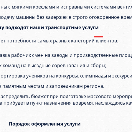
ны с мягкими креслами и исправными системами венти
подачу машины без задержек в строго оговоренное врем
у подходят наши транспортные услуги
ет потребности самых разных категорий клиентов:
вка рабочих смен на заводы и производственные площ
ых команд на выездные соревнования и сборы;
ртировка учеников на конкурсы, олимпиады и экскурси
о памятным местам и заповедникам региона.
распределить бюджет при подготовке массового меропр
па прибудет в пункт назначения вовремя, наслаждаясь 
Порядок оформления услуги