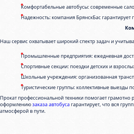
Комфортабельные автобусы: современные сало
Надежность: компания БрянскБас гарантирует 
Ком
Наш сервис охватывает широкий спектр задач и учитыва
Промышленные предприятия: ежедневная доста
Спортивные секции: поездки детских и взросл
Школьные учреждения: организованная транспо
Туристические группы: коллективные выезды п
Прокат профессиональной техники помогает грамотно 
оформлению
заказа автобуса
гарантирует, что вся груп
атмосферой в пути.