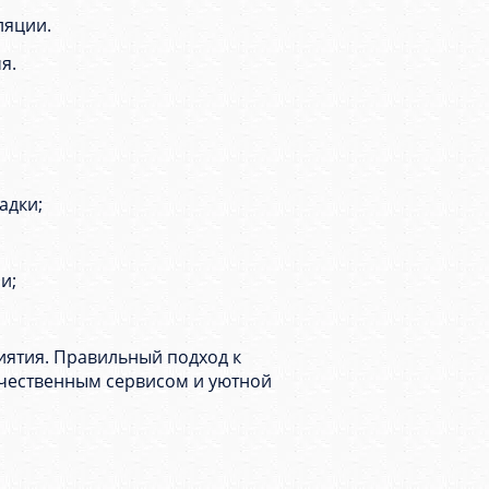
ляции.
я.
адки;
и;
иятия. Правильный подход к
качественным сервисом и уютной